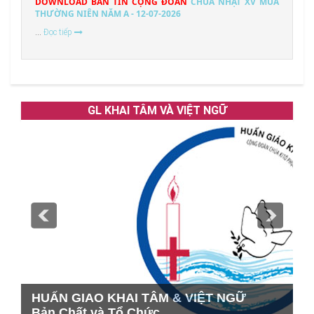
DOWNLOAD BẢN TIN CỘNG ĐOÀN
CHÚA NHẬT XV MÙA
THƯỜNG NIÊN NĂM A - 12-07-2026
...
Đọc tiếp
GL KHAI TÂM VÀ VIỆT NGỮ
HUẤN GIAO KHAI TÂM & VIỆT NGỮ
Bản Chất và Tổ Chức
N