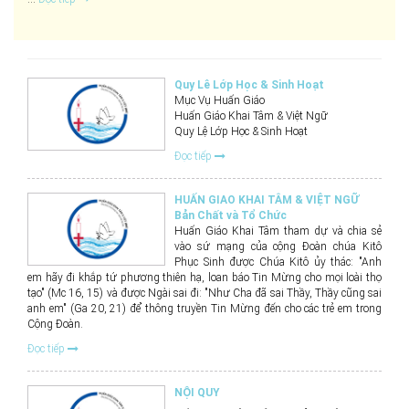
Quy Lê Lớp Học & Sinh Hoạt
Mục Vụ Huấn Giáo
Huấn Giáo Khai Tâm & Việt Ngữ
Quy Lệ Lớp Học & Sinh Hoạt
Đọc tiếp
HUẤN GIAO KHAI TÂM & VIỆT NGỮ
Bản Chất và Tổ Chức
Huấn Giáo Khai Tâm tham dự và chia sẻ
vào sứ mạng của cộng Đoàn chúa Kitô
Phục Sinh được Chúa Kitô ủy thác: "Anh
em hãy đi khắp tứ phương thiên hạ, loan báo Tin Mừng cho mọi loài thọ
tạo" (Mc 16, 15) và được Ngài sai đi: "Như Cha đã sai Thầy, Thầy cũng sai
anh em" (Ga 20, 21) để thông truyền Tin Mừng đến cho các trẻ em trong
Cộng Đoàn.
Đọc tiếp
NỘI QUY