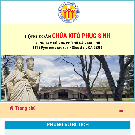
CHÚA KITÔ PHỤC SINH
CỘNG ĐOÀN
TRUNG TÂM ĐỨC BÀ PHÙ HỘ CÁC GIÁO HỮU
1616 Pyrenees Avenue - Stockton, CA 95210
Trang chủ
PHỤNG VỤ BÍ TÍCH