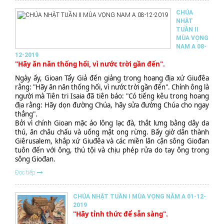
CHÚA
NHẬT
TUẦN II
MÙA VỌNG
NAM A 08-
12-2019
"Hãy ăn năn thống hối, vì nước trời gần đến".
Ngày ấy, Gioan Tẩy Giả đến giảng trong hoang địa xứ Giuđêa
rằng: "Hãy ăn năn thống hối, vì nước trời gần đến". Chính ông là
người mà Tiên tri Isaia đã tiên báo: "Có tiếng kêu trong hoang
địa rằng: Hãy dọn đường Chúa, hãy sửa đường Chúa cho ngay
thẳng".
Bởi vì chính Gioan mặc áo lông lạc đà, thắt lưng bằng dây da
thú, ăn châu chấu và uống mật ong rừng. Bấy giờ dân thành
Giêrusalem, khắp xứ Giuđêa và các miền lân cận sông Giođan
tuôn đến với ông, thú tội và chịu phép rửa do tay ông trong
sông Giođan.
Đọc tiếp
CHÚA NHẬT TUẦN I MÙA VỌNG NĂM A 01-12-
2019
"Hãy tỉnh thức để sẵn sàng".