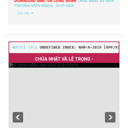
DOWNLOAD BẢN TIN CỘNG ĐOÀN
CHÚA NHẬT XV MÙA
THƯỜNG NIÊN NĂM A - 12-07-2026
...
Đọc tiếp
NOTICE
 (8)
: UNDEFINED INDEX: NAM-A-2019 [
APP/VIEW/
C
CHÚA NHẬT VÀ LỄ TRỌNG -
LỄ CHÚA GIÁNG SINH NĂM A 25-12-2019
1