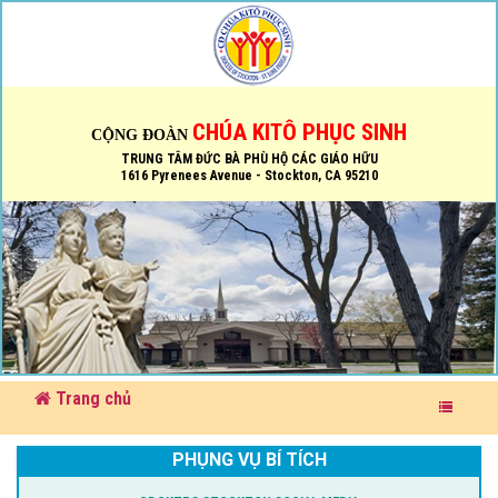
CHÚA KITÔ PHỤC SINH
CỘNG ĐOÀN
TRUNG TÂM ĐỨC BÀ PHÙ HỘ CÁC GIÁO HỮU
1616 Pyrenees Avenue - Stockton, CA 95210
Trang chủ
PHỤNG VỤ BÍ TÍCH