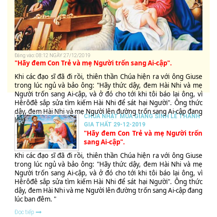
Đăng vào: 08:12 NGÀY 27/12/2019
"Hãy đem Con Trẻ và mẹ Người trốn sang Ai-cập".
Khi các đạo sĩ đã đi rồi, thiên thần Chúa hiện ra với ông Giuse
trong lúc ngủ và bảo ông: "Hãy thức dậy, đem Hài Nhi và mẹ
Người trốn sang Ai-cập, và ở đó cho tới khi tôi báo lại ông, vì
Hêrôđê sắp sửa tìm kiếm Hài Nhi để sát hại Người". Ông thức
dậy, đem Hài Nhi và mẹ Người lên đường trốn sang Ai-cập đang
CHÚA NHẬT MÙA GIÁNG SINH LỄ THÁNH
lúc ban đêm. "
GIA THẤT 29-12-2019
"Hãy đem Con Trẻ và mẹ Người trốn
...
Đọc tiếp
sang Ai-cập".
Khi các đạo sĩ đã đi rồi, thiên thần Chúa hiện ra với ông Giuse
trong lúc ngủ và bảo ông: "Hãy thức dậy, đem Hài Nhi và mẹ
Người trốn sang Ai-cập, và ở đó cho tới khi tôi báo lại ông, vì
Hêrôđê sắp sửa tìm kiếm Hài Nhi để sát hại Người". Ông thức
dậy, đem Hài Nhi và mẹ Người lên đường trốn sang Ai-cập đang
lúc ban đêm. "
Đọc tiếp