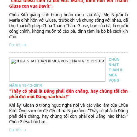
"Chúa Giêsu sinh ra bởi Đức Maria, đính hôn với Thánh
Giuse con vua Đavít".
Chúa Kitô giáng sinh trong hoàn cảnh sau đây: Mẹ Người là
Maria đính hôn với Giuse, trước khi về chung sống với nhau, đã
thụ thai bởi phép Chúa Thánh Thần. Giuse, bạn của bà, là người
công chính, không muốn tố cáo bà, định tâm lìa bỏ bà cách kín
đáo.
Đọc tiếp
CHÚA
NHẬT
TUẦN III
MÙA
VỌNG
NĂM A 15-12-2019
"Thầy có phải là Đấng phải đến chăng, hay chúng tôi còn
phải đợi một Đấng nào khác?"
Khi ấy, Gioan ở trong ngục nghe nói về các việc làm của Chúa
Kitô. Ông sai môn đệ đến thưa Ngài rằng: "Thầy có phải là Đấng
phải đến chăng, hay chúng tôi còn phải đợi Đấng nào khác?"
Chúa Giêsu bảo họ: .
Đọc tiếp