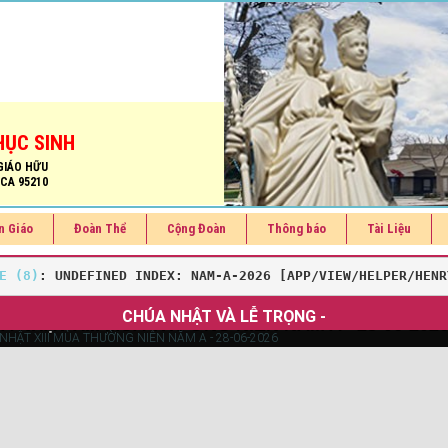
HỤC SINH
GIÁO HỮU
 CA 95210
n Giáo
Đoàn Thể
Cộng Đoàn
Thông báo
Tài Liệu
E
 (8)
: UNDEFINED INDEX: NAM-A-2026 [
APP/VIEW/HELPER/HENR
CHÚA NHẬT VÀ LỄ TRỌNG -
A NHẬT XIII MÙA THƯỜNG NIÊN NĂM A - 28-06-202