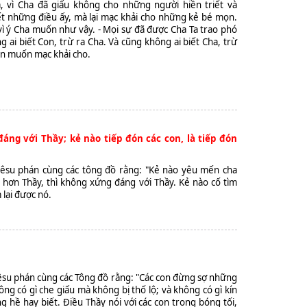
, vì Cha đã giấu không cho những người hiền triết và
t những điều ấy, mà lại mạc khải cho những kẻ bé mọn.
 vì ý Cha muốn như vậy. - Mọi sự đã được Cha Ta trao phó
g ai biết Con, trừ ra Cha. Và cũng không ai biết Cha, trừ
on muốn mạc khải cho.
áng với Thầy; kẻ nào tiếp đón các con, là tiếp đón
iêsu phán cùng các tông đồ rằng: "Kẻ nào yêu mến cha
 hơn Thầy, thì không xứng đáng với Thầy. Kẻ nào cố tìm
 lại được nó.
iêsu phán cùng các Tông đồ rằng: "Các con đừng sợ những
ông có gì che giấu mà không bị thố lộ; và không có gì kín
 hề hay biết. Ðiều Thầy nói với các con trong bóng tối,