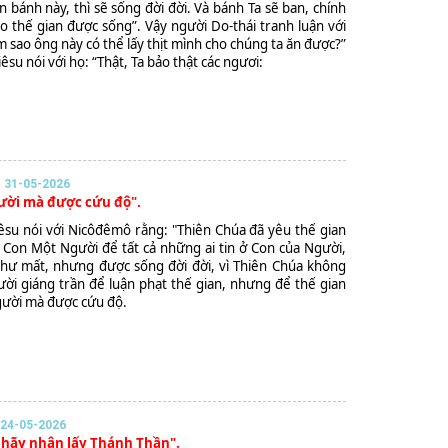
ăn bánh này, thì sẽ sống đời đời. Và bánh Ta sẽ ban, chính
cho thế gian được sống”. Vậy người Do-thái tranh luận với
 sao ông này có thể lấy thịt mình cho chúng ta ăn được?”
êsu nói với họ: “Thật, Ta bảo thật các ngươi:
 31-05-2026
gười mà được cứu độ".
iêsu nói với Nicôđêmô rằng: "Thiên Chúa đã yêu thế gian
 Con Một Người để tất cả những ai tin ở Con của Người,
 hư mất, nhưng được sống đời đời, vì Thiên Chúa không
ười giáng trần để luận phạt thế gian, nhưng để thế gian
ười mà được cứu độ.
24-05-2026
n hãy nhận lấy Thánh Thần".