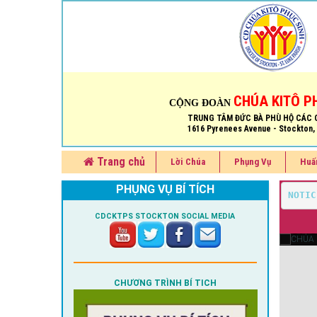
CHÚA KITÔ P
CỘNG ĐOÀN
TRUNG TÂM ĐỨC BÀ PHÙ HỘ CÁC 
1616 Pyrenees Avenue - Stockton,
Trang chủ
Lời Chúa
Phụng Vụ
Huấ
PHỤNG VỤ BÍ TÍCH
NOTIC
CDCKTPS STOCKTON SOCIAL MEDIA
CHÚ
CHƯƠNG TRÌNH BÍ TICH