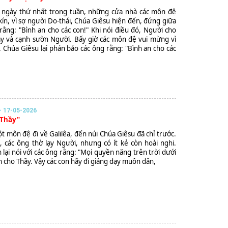
u ngày thứ nhất trong tuần, những cửa nhà các môn đệ
ín, vì sợ người Do-thái, Chúa Giêsu hiện đến, đứng giữa
 rằng: "Bình an cho các con!" Khi nói điều đó, Người cho
y và cạnh sườn Người. Bấy giờ các môn đệ vui mừng vì
 Chúa Giêsu lại phán bảo các ông rằng: "Bình an cho các
 17-05-2026
 Thầy"
t môn đệ đi về Galilêa, đến núi Chúa Giêsu đã chỉ trước.
, các ông thờ lạy Người, nhưng có ít kẻ còn hoài nghi.
 lại nói với các ông rằng: "Mọi quyền năng trên trời dưới
 cho Thầy. Vậy các con hãy đi giảng dạy muôn dân,