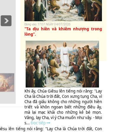
Đăng vào: 17:07 NGÀY 04/07/2026
"Ta dịu hiền và khiêm nhượng trong
lòng".
CHÚA NHẬT XII MÙA THƯỜNG NIÊN NĂM A -
Khi ấy, Chúa Giêsu lên tiếng nói rằng: "Lạy
Cha là Chúa trời đất, Con xưng tụng Cha, vì
Cha đã giấu không cho những người hiền
triết và khôn ngoan biết những điều ấy,
mà lại mạc khải cho những kẻ bé mọn.
Vâng, lạy Cha, vì ý Cha muốn như vậy. - Mọi
s...
Đọc tiếp
iêsu lên tiếng nói rằng: "Lạy Cha là Chúa trời đất, Con