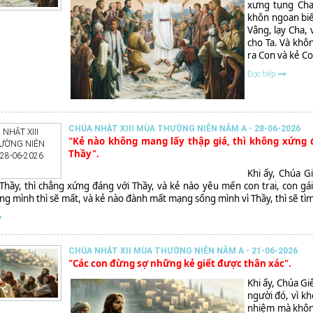
xưng tụng Cha
khôn ngoan biế
Vâng, lạy Cha,
cho Ta. Và khôn
ra Con và kẻ C
Đọc tiếp
CHÚA NHẬT XIII MÙA THƯỜNG NIÊN NĂM A - 28-06-2026
"Kẻ nào không mang lấy thập giá, thì không xứng đ
Thầy".
Khi ấy, Chúa G
hầy, thì chẳng xứng đáng với Thầy, và kẻ nào yêu mến con trai, con gái
g mình thì sẽ mất, và kẻ nào đành mất mạng sống mình vì Thầy, thì sẽ tìm
CHÚA NHẬT XII MÙA THƯỜNG NIÊN NĂM A - 21-06-2026
"Các con đừng sợ những kẻ giết được thân xác".
Khi ấy, Chúa G
người đó, vì kh
nhiệm mà không