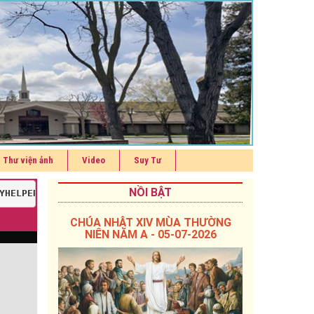
Thư viện ảnh
Video
Suy Tư
NỒI BẬT
YHELPER.PHP
, LINE 
113
]
CHÚA NHẬT XIV MÙA THƯỜNG
6
NIÊN NĂM A - 05-07-2026