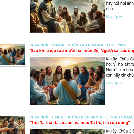
hãy nói nơi ánh
nhà
Đọc tiếp
CHÚA NHẬT XI MÙA THƯỜNG NIÊN NĂM A - 14-06-2026
"Sau khi triệu tập mười hai môn đệ, Người sai các ôn
Khi ấy, Chúa G
họ: vì họ tất
Người liền bảo
con hãy xin chủ 
Đọc tiếp
CHÚA NHẬT X MÙA THƯỜNG NIÊN NĂM A - LỄ MÌNH VÀ MÁU 
“Thịt Ta thật là của ăn, và máu Ta thật là của uống”
Khi ấy, Chúa Gi