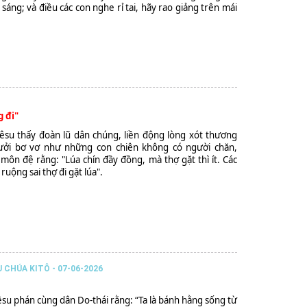
 sáng; và điều các con nghe rỉ tai, hãy rao giảng trên mái
g đi"
iêsu thấy đoàn lũ dân chúng, liền động lòng xót thương
 tưởi bơ vơ như những con chiên không có người chăn,
 môn đệ rằng: "Lúa chín đầy đồng, mà thợ gặt thì ít. Các
ruộng sai thợ đi gặt lúa".
CHÚA KITÔ - 07-06-2026
êsu phán cùng dân Do-thái rằng: “Ta là bánh hằng sống từ