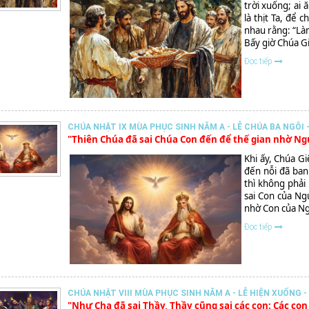
trời xuống; ai 
là thịt Ta, để 
nhau rằng: “Làm
Bấy giờ Chúa Gi
Đọc tiếp
CHÚA NHẬT IX MÙA PHỤC SINH NĂM A - LỄ CHÚA BA NGÔI -
"Thiên Chúa đã sai Chúa Con đến để thế gian nhờ N
Khi ấy, Chúa G
đến nỗi đã ban
thì không phải
sai Con của Ng
nhờ Con của Ng
Đọc tiếp
CHÚA NHẬT VIII MÙA PHỤC SINH NĂM A - LỄ HIỆN XUỐNG - 
"Như Cha đã sai Thầy, Thầy cũng sai các con: Các co