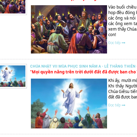
Vào buổi chiề
họp đều đóng k
các ông và nói
các ông xem ta
xem thấy Chúa.
con!
Đọc tiếp
CHÚA NHẬT VII MÙA PHỤC SINH NĂM A - LỄ THĂNG THIÊN -
"Mọi quyền năng trên trời dưới đất đã được ban cho
Khi ấy, mười mộ
Khi thấy Người
Chúa Giêsu tiến
đất đã được ban
Đọc tiếp