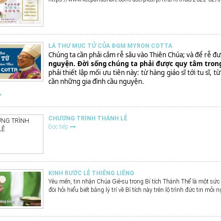
LÁ THƯ MỤC TỬ CỦA ĐGM MYRON COTTA
Chúng ta cần phải cắm rễ sâu vào Thiên Chúa; và để rễ đ
nguyện. Đời sống chúng ta phải được quy tâm trong
phải thiết lập mối ưu tiên này: từ hàng giáo sĩ tới tu sĩ
cần những gia đình cầu nguyện.
CHƯƠNG TRÌNH THÁNH LỄ
Đọc tiếp
KINH RƯỚC LỄ THIÊNG LIÊNG
Yêu mến, tin nhận Chúa Giê-su trong Bí tích Thánh Thể là một s
đòi hỏi hiểu biết bằng lý trí về Bí tích này trên lộ trình đức tin mỗi n