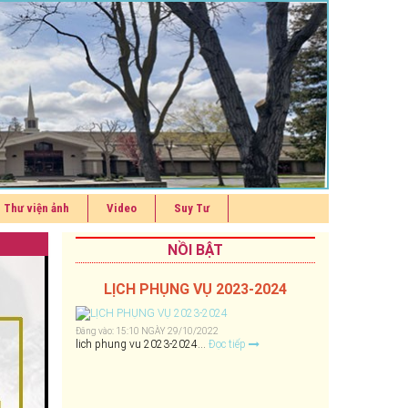
Thư viện ảnh
Video
Suy Tư
NỒI BẬT
LỊCH PHỤNG VỤ 2023-2024
Đăng vào: 15:10 NGÀY 29/10/2022
lich phung vu 2023-2024...
Đọc tiếp