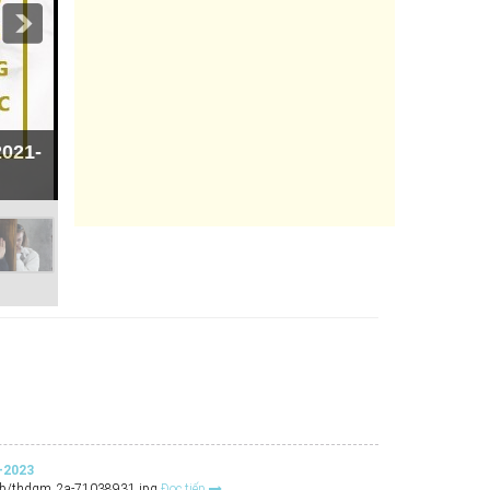
LỊCH PHỤNG VỤ HÀNG THÁNG - 2018
021-
-2023
/sb/thdgm_2a-71038931.jpg
Đọc tiếp