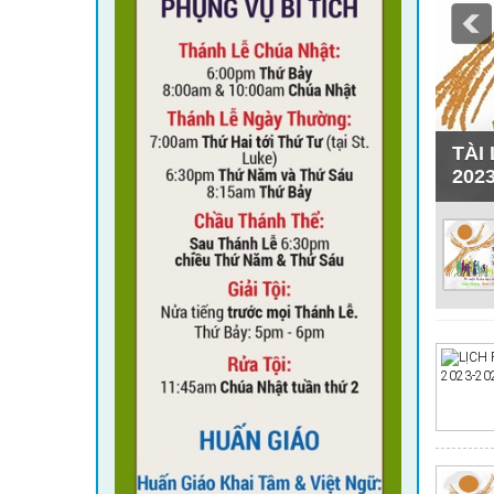
TÀI
202