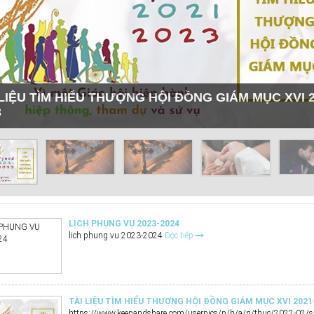
 LIỆU TÌM HIỂU THƯỢNG HỘI ĐỒNG GIÁM MỤC XVI 2
3
LỊCH PHỤNG VỤ 2023-2024
lich phung vu 2023-2024
Đọc tiếp
TÀI LIỆU TÌM HIỂU THƯỢNG HỘI ĐỒNG GIÁM MỤC XVI 2021
https://www.keepandshare.com/userpics/p/h/a/n/thuc/2022-02