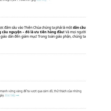
ược đâm sâu vào Thiên Chúa chúng ta phải là một
dân cầu
 cầu nguyện – đó là ưu tiên hàng đầu!
Và mọi người
, từ giáo dân đến giám mục! Trong toàn giáo phận, chúng ta
ức mạnh vững vàng để ta vượt qua cám dỗ, thử thách của những
gày.
Đọc tiếp