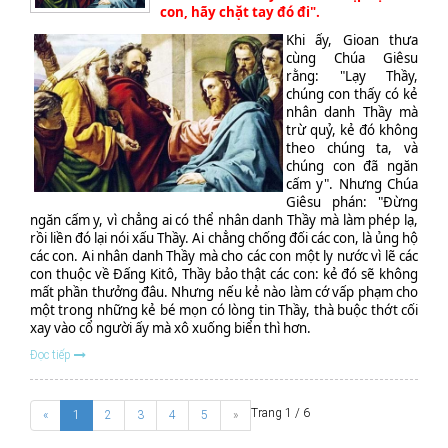
con, hãy chặt tay đó đi".
Khi ấy, Gioan thưa
cùng Chúa Giêsu
rằng: "Lạy Thầy,
chúng con thấy có kẻ
nhân danh Thầy mà
trừ quỷ, kẻ đó không
theo chúng ta, và
chúng con đã ngăn
cấm y". Nhưng Chúa
Giêsu phán: "Đừng
ngăn cấm y, vì chẳng ai có thể nhân danh Thầy mà làm phép lạ,
rồi liền đó lại nói xấu Thầy. Ai chẳng chống đối các con, là ủng hộ
các con. Ai nhân danh Thầy mà cho các con một ly nước vì lẽ các
con thuộc về Đấng Kitô, Thầy bảo thật các con: kẻ đó sẽ không
mất phần thưởng đâu. Nhưng nếu kẻ nào làm cớ vấp phạm cho
một trong những kẻ bé mọn có lòng tin Thầy, thà buộc thớt cối
xay vào cổ người ấy mà xô xuống biển thì hơn.
Đọc tiếp
Trang 1 / 6
«
1
2
3
4
5
»