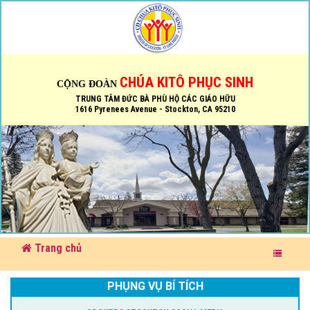
CHÚA KITÔ PHỤC SINH
CỘNG ĐOÀN
TRUNG TÂM ĐỨC BÀ PHÙ HỘ CÁC GIÁO HỮU
1616 Pyrenees Avenue - Stockton, CA 95210
Trang chủ
PHỤNG VỤ BÍ TÍCH