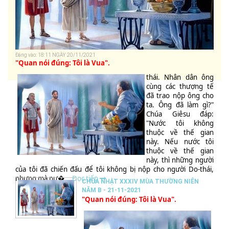
Đăng vào: 18:11 NGÀY 20/11/2021
"Quan nói đúng: Tôi là Vua".
thái. Nhân dân ông
cùng các thượng tế
đã trao nộp ông cho
ta. Ông đã làm gì?"
Chúa Giêsu đáp:
"Nước tôi không
thuộc về thế gian
này. Nếu nước tôi
thuộc về thế gian
này, thì những người
của tôi đã chiến đấu để tôi không bị nộp cho người Do-thái,
nhưng mà nư�...
Đọc tiếp
CHÚA NHẬT XXXIV MÙA THƯỜNG NIÊN
NĂM B - 21-11-2021
"Quan nói đúng: Tôi là Vua".