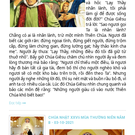
và hỏi: "Lạy Thầy
nhân lành, tôi phải
làm gì để được sống
đời đời?" Chúa Giêsu
trả lời: "Sao ngươi gọi
Ta là nhân lành?
Chẳng có ai là nhân lành, trừ một mình Thiên Chúa. Ngươi đã
biết các giới răn: đừng ngoại tình, đừng giết người, đừng trộm
cắp, đừng làm chứng gian, đừng lường gạt; hãy thảo kính cha
mẹ". Người ấy thưa: "Lạy Thầy, những điều đó tôi đã giữ từ
thuở nhỏ". Bấy giờ Chúa Giêsu chăm chú nhìn người ấy và đem
lòng thương mà bảo rằng: "Ngươi chỉ thiếu một điều, là ngươi
hãy đi bán tất cả gia tài, đem bố thí cho người nghèo khó và
ngươi sẽ có một kho báu trên trời, rồi đến theo Ta". Nhưng
người ấy nghe những lời đó, thì sụ nét mặt và buồn rầu bỏ đi, vì
anh ta có nhiều của cải. Lúc đó Chúa Giêsu nhìn chung quanh và
bảo các môn đệ rằng: "Những người giàu có vào nước Thiên
Chúa khó biết bao!"
Đọc tiếp
CHÚA NHẬT XXVIi MÙA THƯỜNG NIÊN NĂM
B - 03-10-2021