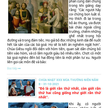
phán cùng dân chúng
trong khi giảng dạy
rằng: "Các ngươi hãy
coi chừng bọn luật sĩ.
Họ thích đi lại trong
bộ áo thụng, ưa được
bái chào ngoài công
trường, chiếm những
ghế nhất trong hội
đường và trong đám tiệc. Họ giả bộ đọc những kinh dài để nuốt
hết tài sản của các bà goá: Họ sẽ bị kết án nghiêm ngặt hơn".
Chúa Giêsu ngồi đối diện với hòm tiền, quan sát dân chúng bỏ
tiền vào hòm, và có lắm người giàu bỏ nhiều tiền. Chợt có một
bà goá nghèo đến bỏ hai đồng tiền là một phần tư xu. Người
liền gọi các môn đệ và bảo:
Đọc tiếp
CHÚA NHẬT XXX MÙA THƯỜNG NIÊN NĂM
B - 31-10-2021
"Đó là giới răn thứ nhất, còn giới răn
thứ hai cũng giống như giới răn thứ
nhất".
Khi ấy, có người