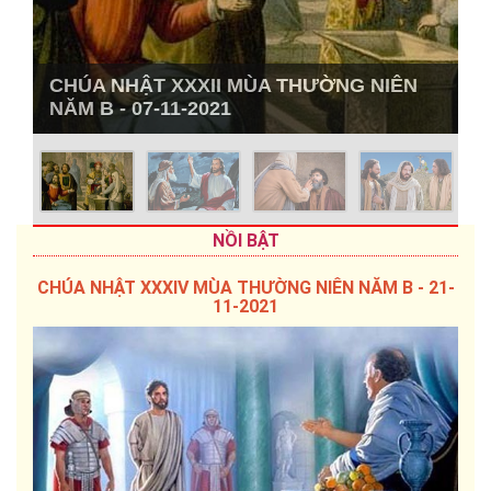
CHÚA NHẬT XXXII MÙA THƯỜNG NIÊN
C
NĂM B - 07-11-2021
N
NỒI BẬT
CHÚA NHẬT XXXIV MÙA THƯỜNG NIÊN NĂM B - 21-
11-2021