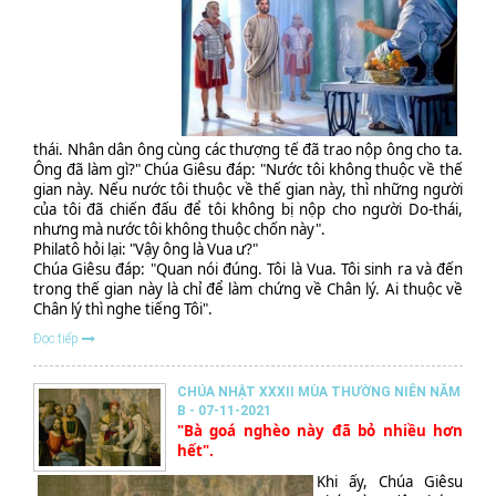
thái. Nhân dân ông cùng các thượng tế đã trao nộp ông cho ta.
Ông đã làm gì?" Chúa Giêsu đáp: "Nước tôi không thuộc về thế
gian này. Nếu nước tôi thuộc về thế gian này, thì những người
của tôi đã chiến đấu để tôi không bị nộp cho người Do-thái,
nhưng mà nước tôi không thuộc chốn này".
Philatô hỏi lại: "Vậy ông là Vua ư?"
Chúa Giêsu đáp: "Quan nói đúng. Tôi là Vua. Tôi sinh ra và đến
trong thế gian này là chỉ để làm chứng về Chân lý. Ai thuộc về
Chân lý thì nghe tiếng Tôi".
Đọc tiếp
CHÚA NHẬT XXXII MÙA THƯỜNG NIÊN NĂM
B - 07-11-2021
"Bà goá nghèo này đã bỏ nhiều hơn
hết".
Khi ấy, Chúa Giêsu