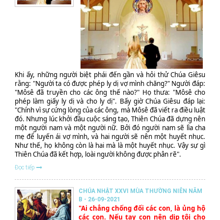
Khi ấy, những người biệt phái đến gần và hỏi thử Chúa Giêsu
rằng: "Người ta có được phép ly dị vợ mình chăng?" Người đáp:
"Môsê đã truyền cho các ông thế nào?" Họ thưa: "Môsê cho
phép làm giấy ly dị và cho ly dị". Bấy giờ Chúa Giêsu đáp lại:
"Chính vì sự cứng lòng của các ông, mà Môsê đã viết ra điều luật
đó. Nhưng lúc khởi đầu cuộc sáng tạo, Thiên Chúa đã dựng nên
một người nam và một người nữ. Bởi đó người nam sẽ lìa cha
mẹ để luyến ái vợ mình, và hai người sẽ nên một huyết nhục.
Như thế, họ không còn là hai mà là một huyết nhục. Vậy sự gì
Thiên Chúa đã kết hợp, loài người không được phân rẽ".
Đọc tiếp
CHÚA NHẬT XXVI MÙA THƯỜNG NIÊN NĂM
B - 26-09-2021
"Ai chẳng chống đối các con, là ủng hộ
các con. Nếu tay con nên dịp tội cho