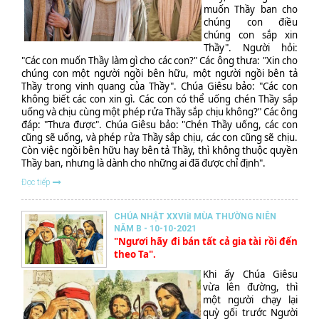
muốn Thầy ban cho
chúng con điều
chúng con sắp xin
Thầy". Người hỏi:
"Các con muốn Thầy làm gì cho các con?" Các ông thưa: "Xin cho
chúng con một người ngồi bên hữu, một người ngồi bên tả
Thầy trong vinh quang của Thầy". Chúa Giêsu bảo: "Các con
không biết các con xin gì. Các con có thể uống chén Thầy sắp
uống và chịu cùng một phép rửa Thầy sắp chịu không?" Các ông
đáp: "Thưa được". Chúa Giêsu bảo: "Chén Thầy uống, các con
cũng sẽ uống, và phép rửa Thầy sắp chịu, các con cũng sẽ chịu.
Còn việc ngồi bên hữu hay bên tả Thầy, thì không thuộc quyền
Thầy ban, nhưng là dành cho những ai đã được chỉ định".
Đọc tiếp
CHÚA NHẬT XXVIiI MÙA THƯỜNG NIÊN
NĂM B - 10-10-2021
"Ngươi hãy đi bán tất cả gia tài rồi đến
theo Ta".
Khi ấy Chúa Giêsu
vừa lên đường, thì
một người chạy lại
quỳ gối trước Người