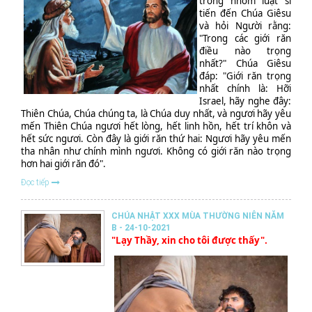
trong nhóm luật sĩ
tiến đến Chúa Giêsu
và hỏi Người rằng:
"Trong các giới răn
điều nào trọng
nhất?" Chúa Giêsu
đáp: "Giới răn trọng
nhất chính là: Hỡi
Israel, hãy nghe đây:
Thiên Chúa, Chúa chúng ta, là Chúa duy nhất, và ngươi hãy yêu
mến Thiên Chúa ngươi hết lòng, hết linh hồn, hết trí khôn và
hết sức ngươi. Còn đây là giới răn thứ hai: Ngươi hãy yêu mến
tha nhân như chính mình ngươi. Không có giới răn nào trọng
hơn hai giới răn đó".
Đọc tiếp
CHÚA NHẬT XXX MÙA THƯỜNG NIÊN NĂM
B - 24-10-2021
"Lạy Thầy, xin cho tôi được thấy".