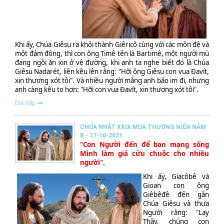
Khi ấy, Chúa Giêsu ra khỏi thành Giêricô cùng với các môn đệ và
một đám đông, thì con ông Timê tên là Bartimê, một người mù
đang ngồi ăn xin ở vệ đường, khi anh ta nghe biết đó là Chúa
Giêsu Nadarét, liền kêu lên rằng: "Hỡi ông Giêsu con vua Đavít,
xin thương xót tôi". Và nhiều người mắng anh bảo im đi, nhưng
anh càng kêu to hơn: "Hỡi con vua Đavít, xin thương xót tôi".
Đọc tiếp
CHÚA NHẬT XXIX MÙA THƯỜNG NIÊN NĂM
B - 17-10-2021
"Con Người đến để ban mạng sống
Mình làm giá cứu chuộc cho nhiều
người".
Khi ấy, Giacôbê và
Gioan con ông
Giêbêđê đến gần
Chúa Giêsu và thưa
Người rằng: "Lạy
Thầy, chúng con