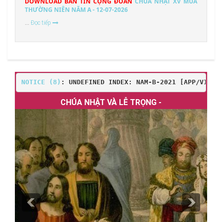
DOWNLOAD BẢN TIN CỘNG ĐOÀN
CHÚA NHẬT XV MÙA
THƯỜNG NIÊN NĂM A - 12-07-2026
...
Đọc tiếp
NOTICE
 (8)
: UNDEFINED INDEX: NAM-B-2021 [
APP/VIEW/
CHÚA NHẬT VÀ LỄ TRỌNG -