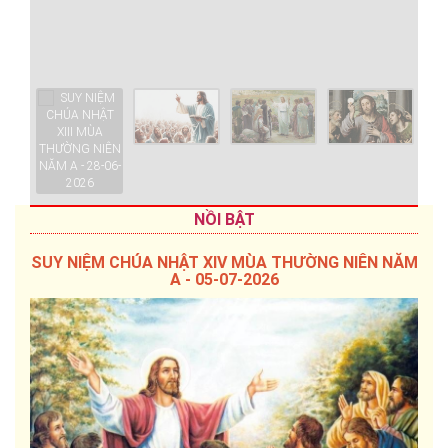
S
N
NỒI BẬT
SUY NIỆM CHÚA NHẬT XIV MÙA THƯỜNG NIÊN NĂM
A - 05-07-2026