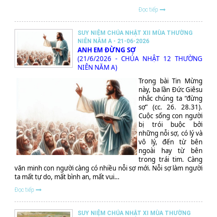
Đọc tiếp
SUY NIỆM CHÚA NHẬT XII MÙA THƯỜNG
NIÊN NĂM A - 21-06-2026
ANH EM ĐỪNG SỢ
(21/6/2026 - CHÚA NHẬT 12 THƯỜNG
NIÊN NĂM A)
Trong bài Tin Mừng
này, ba lần Đức Giêsu
nhắc chúng ta “đừng
sợ” (cc. 26. 28.31).
Cuộc sống con người
bị trói buộc bởi
những nỗi sợ, có lý và
vô lý, đến từ bên
ngoài hay từ bên
trong trái tim. Càng
văn minh con người càng có nhiều nỗi sợ mới. Nỗi sợ làm người
ta mất tự do, mất bình an, mất vui…
Đọc tiếp
SUY NIỆM CHÚA NHẬT XI MÙA THƯỜNG