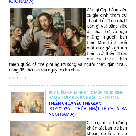
KITÔ NĂM A)
Còn gì đẹp bằng việc
cả gia đình tham dự
Thánh Lễ Chúa nhật!
Còn gì vui bằng việc
đi nhà thờ và gặp
những người bạn
thân! Mỗi Thánh Lễ là
một cuộc gặp gỡ linh
thánh với Thiên Chúa,
nơi cả triều thần
thiên quốc, cả thế giới người sống và người chết, gần nhau,
nâng đỡ nhau và cầu nguyện cho nhau.
Đọc tiếp
SUY NIỆM CHÚA NHẬT IX MÙA PHỤC SINH
NĂM A - LỄ CHÚA BA NGÔI - 31-05-2026
THIÊN CHÚA YÊU THẾ GIAN
(31/5/2026 - CHÚA NHẬT LỄ CHÚA BA
NGÔI NĂM A)
Có một điều thường
khiến các bạn trẻ băn
khoăn, đó là làm sao