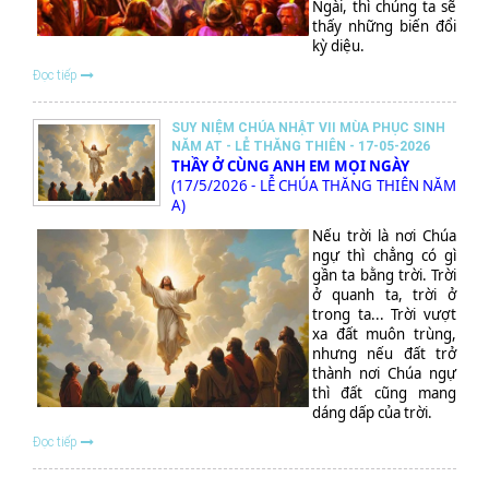
Ngài, thì chúng ta sẽ
thấy những biến đổi
kỳ diệu.
Đọc tiếp
SUY NIỆM CHÚA NHẬT VII MÙA PHỤC SINH
NĂM AT - LỄ THĂNG THIÊN - 17-05-2026
THẦY Ở CÙNG ANH EM MỌI NGÀY
(17/5/2026 - LỄ CHÚA THĂNG THIÊN NĂM
A)
Nếu trời là nơi Chúa
ngự thì chẳng có gì
gần ta bằng trời. Trời
ở quanh ta, trời ở
trong ta... Trời vượt
xa đất muôn trùng,
nhưng nếu đất trở
thành nơi Chúa ngự
thì đất cũng mang
dáng dấp của trời.
Đọc tiếp