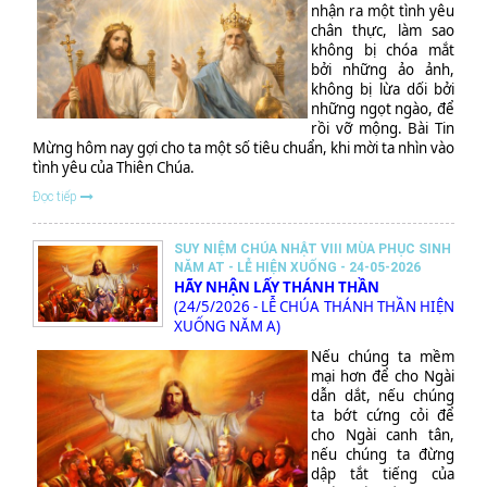
nhận ra một tình yêu
chân thực, làm sao
không bị chóa mắt
bởi những ảo ảnh,
không bị lừa dối bởi
những ngọt ngào, để
rồi vỡ mộng. Bài Tin
Mừng hôm nay gợi cho ta một số tiêu chuẩn, khi mời ta nhìn vào
tình yêu của Thiên Chúa.
Đọc tiếp
SUY NIỆM CHÚA NHẬT VIII MÙA PHỤC SINH
NĂM AT - LỄ HIỆN XUỐNG - 24-05-2026
HÃY NHẬN LẤY THÁNH THẦN
(24/5/2026 - LỄ CHÚA THÁNH THẦN HIỆN
XUỐNG NĂM A)
Nếu chúng ta mềm
mại hơn để cho Ngài
dẫn dắt, nếu chúng
ta bớt cứng cỏi để
cho Ngài canh tân,
nếu chúng ta đừng
dập tắt tiếng của