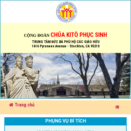
CHÚA KITÔ PHỤC SINH
CỘNG ĐOÀN
TRUNG TÂM ĐỨC BÀ PHÙ HỘ CÁC GIÁO HỮU
1616 Pyrenees Avenue - Stockton, CA 95210
Trang chủ
PHỤNG VỤ BÍ TÍCH