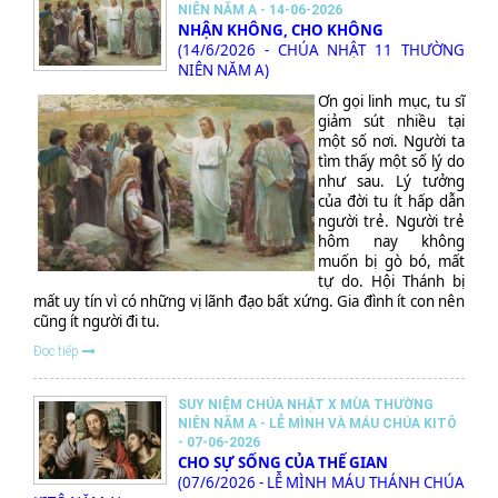
NIÊN NĂM A - 14-06-2026
NHẬN KHÔNG, CHO KHÔNG
(14/6/2026 - CHÚA NHẬT 11 THƯỜNG
NIÊN NĂM A)
Ơn gọi linh mục, tu sĩ
giảm sút nhiều tại
một số nơi. Người ta
tìm thấy một số lý do
như sau. Lý tưởng
của đời tu ít hấp dẫn
người trẻ. Người trẻ
hôm nay không
muốn bị gò bó, mất
tự do. Hội Thánh bị
mất uy tín vì có những vị lãnh đạo bất xứng. Gia đình ít con nên
cũng ít người đi tu.
Đọc tiếp
SUY NIỆM CHÚA NHẬT X MÙA THƯỜNG
NIÊN NĂM A - LỄ MÌNH VÀ MÁU CHÚA KITÔ
- 07-06-2026
CHO SỰ SỐNG CỦA THẾ GIAN
(07/6/2026 - LỄ MÌNH MÁU THÁNH CHÚA