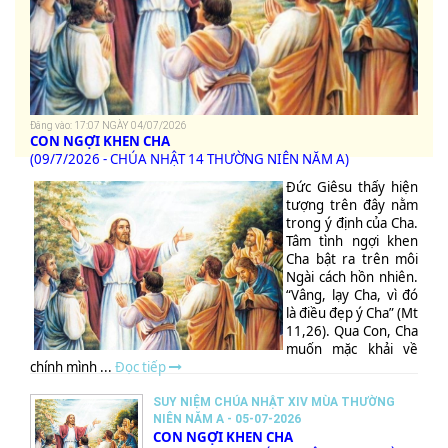
Đăng vào: 17:07 NGÀY 04/07/2026
CON NGỢI KHEN CHA
(09/7/2026 - CHÚA NHẬT 14 THƯỜNG NIÊN NĂM A)
Đức Giêsu thấy hiện
tượng trên đây nằm
trong ý định của Cha.
Tâm tình ngợi khen
Cha bật ra trên môi
Ngài cách hồn nhiên.
“Vâng, lạy Cha, vì đó
là điều đẹp ý Cha” (Mt
11,26). Qua Con, Cha
muốn mặc khải về
chính mình ...
Đọc tiếp
SUY NIỆM CHÚA NHẬT XIV MÙA THƯỜNG
NIÊN NĂM A - 05-07-2026
CON NGỢI KHEN CHA