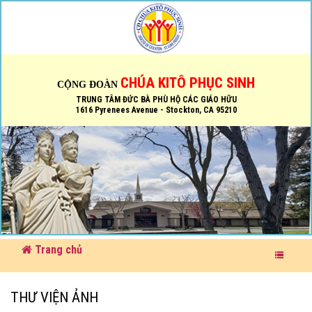
CHÚA KITÔ PHỤC SINH
CỘNG ĐOÀN
TRUNG TÂM ĐỨC BÀ PHÙ HỘ CÁC GIÁO HỮU
1616 Pyrenees Avenue - Stockton, CA 95210
Trang chủ
THƯ VIỆN ẢNH