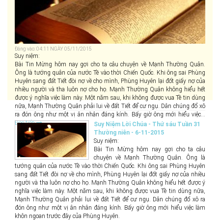
Đăng vào: 04:11 NGÀY 05/11/2015
Suy niệm:
Bài Tin Mừng hôm nay gợi cho ta câu chuyện về Mạnh Thường Quân.
Ông là tướng quân của nước Tề vào thời Chiến Quốc. Khi ông sai Phùng
Huyên sang đất Tiết đòi nợ về cho mình, Phùng Huyên lại đốt giấy nợ của
nhiều người và tha luôn nợ cho họ. Mạnh Thường Quân không hiểu hết
được ý nghĩa việc làm này. Một năm sau, khi không được vua Tề tin dùng
nữa, Mạnh Thường Quân phải lui về đất Tiết để cư ngụ. Dân chúng đổ xô
ra đón ông như một vị ân nhân đáng kính. Bấy giờ ông mới hiểu việc...
Đọc tiếp
Suy Niệm Lời Chúa - Thứ sáu Tuần 31
Thường niên - 6-11-2015
Suy niệm:
Bài Tin Mừng hôm nay gợi cho ta câu
chuyện về Mạnh Thường Quân. Ông là
tướng quân của nước Tề vào thời Chiến Quốc. Khi ông sai Phùng Huyên
sang đất Tiết đòi nợ về cho mình, Phùng Huyên lại đốt giấy nợ của nhiều
người và tha luôn nợ cho họ. Mạnh Thường Quân không hiểu hết được ý
nghĩa việc làm này. Một năm sau, khi không được vua Tề tin dùng nữa,
Mạnh Thường Quân phải lui về đất Tiết để cư ngụ. Dân chúng đổ xô ra
đón ông như một vị ân nhân đáng kính. Bấy giờ ông mới hiểu việc làm
khôn ngoan trước đây của Phùng Huyên.