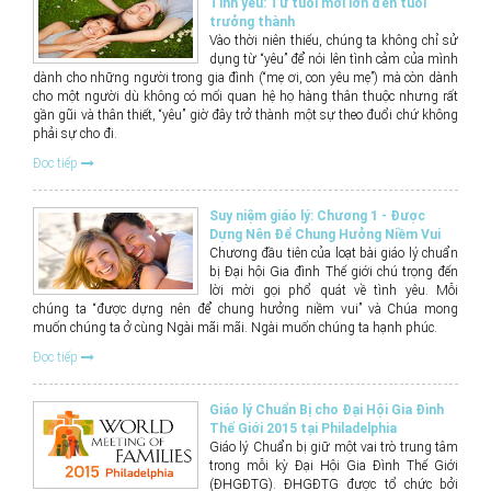
Tình yêu: Từ tuổi mới lớn đến tuổi
trưởng thành
Vào thời niên thiếu, chúng ta không chỉ sử
dụng từ “yêu” để nói lên tình cảm của mình
dành cho những người trong gia đình (“mẹ ơi, con yêu mẹ”) mà còn dành
cho một người dù không có mối quan hệ họ hàng thân thuộc nhưng rất
gần gũi và thân thiết, “yêu” giờ đây trở thành một sự theo đuổi chứ không
phải sự cho đi.
Đọc tiếp
Suy niệm giáo lý: Chương 1 - Được
Dựng Nên Để Chung Hưởng Niềm Vui
Chương đầu tiên của loạt bài giáo lý chuẩn
bị Đại hội Gia đình Thế giới chú trọng đến
lời mời gọi phổ quát về tình yêu. Mỗi
chúng ta “được dựng nên để chung hưởng niềm vui” và Chúa mong
muốn chúng ta ở cùng Ngài mãi mãi. Ngài muốn chúng ta hạnh phúc.
Đọc tiếp
Giáo lý Chuẩn Bị cho Đại Hội Gia Đình
Thế Giới 2015 tại Philadelphia
Giáo lý Chuẩn bị giữ một vai trò trung tâm
trong mỗi kỳ Đại Hội Gia Đình Thế Giới
(ĐHGĐTG). ĐHGĐTG được tổ chức bởi