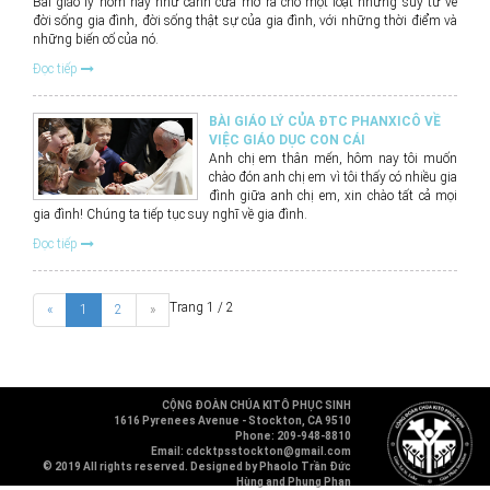
Bài giáo lý hôm nay như cánh cửa mở ra cho một loạt những suy tư về
đời sống gia đình, đời sống thật sự của gia đình, với những thời điểm và
những biến cố của nó.
Đọc tiếp
BÀI GIÁO LÝ CỦA ĐTC PHANXICÔ VỀ
VIỆC GIÁO DỤC CON CÁI
Anh chị em thân mến, hôm nay tôi muốn
chào đón anh chị em vì tôi thấy có nhiều gia
đình giữa anh chị em, xin chào tất cả mọi
gia đình! Chúng ta tiếp tục suy nghĩ về gia đình.
Đọc tiếp
Trang 1 / 2
«
1
2
»
CỘNG ĐOÀN CHÚA KITÔ PHỤC SINH
1616 Pyrenees Avenue - Stockton, CA 9510
Phone: 209-948-8810
Email: cdcktpsstockton@gmail.com
© 2019 All rights reserved. Designed by Phaolo Trần Đức
Hùng and Phung Phan