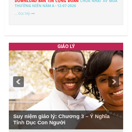
DOWNLOAD BẢN TIN CỘNG ĐOÀN
CHÚA NHẬT XV MÙA
THƯỜNG NIÊN NĂM A - 12-07-2026
...
Đọc tiếp
GIÁO LÝ
S
Suy niệm giáo lý: Chương 3 – Ý Nghĩa
y
Tính Dục Con Người
t