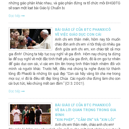
những giáo phận khác nhau, và giáo phận đứng ra tổ chức mỗi ĐHGĐTG
sẽ soạn một loạt bài Giáo lý Chuẩn bị
Đọc tiếp
BÀI GIÁO LÝ CỦA ĐTC PHANXICÔ
VỀ VIỆC GIÁO DỤC CON CÁI
Anh chị em thân mến, hôm nay tôi muốn
chào đón anh chị em vì tôi thấy có nhiều gia
đình giữa anh chị em, xin chào tất cả mọi
gia đình! Chúng ta tiếp tục suy nghĩ về gia đình. Hôm nay chúng ta dừng
lại để suy nghĩ về một đặc tính thiết yếu của gia đình, đó là ơn gọi tự nhiên
để giáo dục con cái, vì các em lớn lên trong tinh thần trách nhiệm đối với
mình và người khác. Trước hết, điều mà chúng ta nghe được từ thánh
tông đồ Phaolô là những lời quá đẹp “Con cái hãy vâng lời cha mẹ trong
mọi sự, vì đó là điều rất đẹp lòng Chúa. Các người cha đừng làm cho con
cái bực tức, kẻo chúng mất can đảm.” (Cl 3: 20-21).
Đọc tiếp
BÀI GIÁO LÝ CỦA ĐTC PHANXICÔ
VỀ BA LỜI QUAN TRỌNG TRONG GIA
ĐÌNH:
“XIN PHÉP”, “CẢM ƠN” VÀ “XIN LỖI”
Anh chị em thân mến, chào anh chị em!