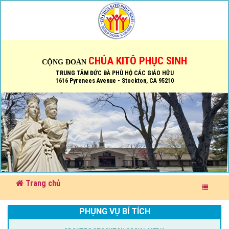
CHÚA KITÔ PHỤC SINH
CỘNG ĐOÀN
TRUNG TÂM ĐỨC BÀ PHÙ HỘ CÁC GIÁO HỮU
1616 Pyrenees Avenue - Stockton, CA 95210
Trang chủ
PHỤNG VỤ BÍ TÍCH