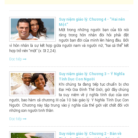
Suy niệm giáo lý: Chương 4 - “Hai nên
Một”
Một trong những người bạn của tôi nói
rằng trong hôn nhân đòi hỏi phải đặt
người bạn đời của mình lên hàng đầu. Bởi
vì hôn nhân là sự kết hợp giữa người nam và người nữ, “hai cá thể” kết
hợp trở nên “một” (x. St 2,24).
Đọc tiếp
Suy niệm giáo lý: Chương 3 – Ý Nghĩa
Tính Dục Con Người
Khi chúng ta đang tiếp tục chuẩn bị cho
Đại Hội Gia Đình Thế Giới, giờ đây chúng
ta suy niệm về ý nghĩa tính dục của con
người, bao hàm cả chương III của 10 bài giáo lý: Ý Nghĩa Tính Dục Con
Người. Chương này tập trung vào ý nghĩa của thế giới vật chất đối với
những con người tinh thần.
Đọc tiếp
Suy niệm giáo lý: Chương 2 - Bàn về