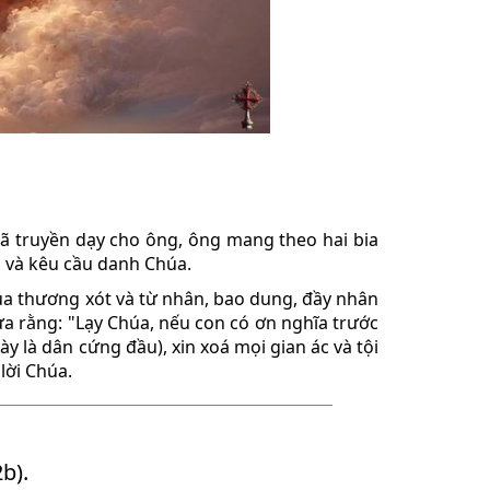
đã truyền dạy cho ông, ông mang theo hai bia
 và kêu cầu danh Chúa.
úa thương xót và từ nhân, bao dung, đầy nhân
ưa rằng: "Lạy Chúa, nếu con có ơn nghĩa trước
ày là dân cứng đầu), xin xoá mọi gian ác và tội
lời Chúa.
2b).