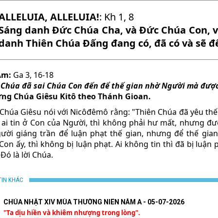
ALLELUIA, ALLELUIA!
: Kh 1, 8
Sáng danh Ðức Chúa Cha, và Ðức Chúa Con, 
danh Thiên Chúa Ðấng đang có, đã có và sẽ đế
Âm:
Ga 3, 16-18
 Chúa đã sai Chúa Con đến để thế gian nhờ Người mà được
ng Chúa Giêsu Kitô theo Thánh Gioan.
, Chúa Giêsu nói với Nicôđêmô rằng: "Thiên Chúa đã yêu th
ai tin ở Con của Người, thì không phải hư mất, nhưng đượ
ười giáng trần để luận phạt thế gian, nhưng để thế gia
on ấy, thì không bị luận phạt. Ai không tin thì đã bị luận
Ðó là lời Chúa.
TIN KHÁC
CHÚA NHẬT XIV MÙA THƯỜNG NIÊN NĂM A - 05-07-2026
"Ta dịu hiền và khiêm nhượng trong lòng".