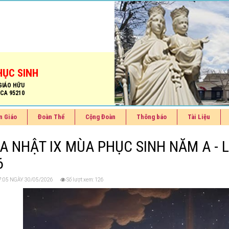
HỤC SINH
GIÁO HỮU
 CA 95210
n Giáo
Đoàn Thể
Cộng Đoàn
Thông báo
Tài Liệu
A NHẬT IX MÙA PHỤC SINH NĂM A - LỄ
6
 17:05 NGÀY 30/05/2026
Số lượt xem: 126