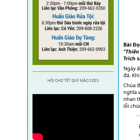
Bài Ðọc
"Thiên
Trích 
Ngày ấ
đá. Kh
HỘI CHỢ TẾT QUÝ MÃO 2023
Chúa đ
nghĩa 
nhan th
lỗi ch