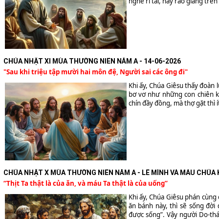
nghe rỉ tai, hãy rao giảng trên
CHÚA NHẬT XI MÙA THƯỜNG NIÊN NĂM A - 14-06-2026
"Sau khi triệu tập mười hai môn đệ, Người sai các ông đi"
Khi ấy, Chúa Giêsu thấy đoàn l
bơ vơ như những con chiên k
chín đầy đồng, mà thợ gặt thì ít
CHÚA NHẬT X MÙA THƯỜNG NIÊN NĂM A - LỄ MÌNH VÀ MÁU CHÚA K
“Thịt Ta thật là của ăn, và máu Ta thật là của uống”
Khi ấy, Chúa Giêsu phán cùng d
ăn bánh này, thì sẽ sống đời đ
được sống”. Vậy người Do-thá