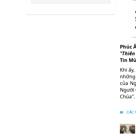
Phúc 
"Thiên
Tin Mừ
Khi ấy
những 
của Ng
Người C
Chúa". 
CÁC 