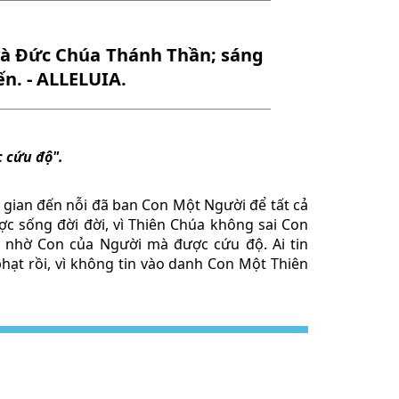
và Ðức Chúa Thánh Thần; sáng
n. - ALLELUIA.
 cứu độ".
ế gian đến nỗi đã ban Con Một Người để tất cả
c sống đời đời, vì Thiên Chúa không sai Con
n nhờ Con của Người mà được cứu độ. Ai tin
 phạt rồi, vì không tin vào danh Con Một Thiên