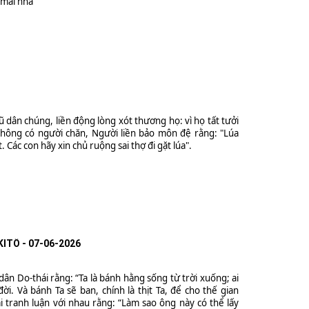
 mái nhà
ũ dân chúng, liền động lòng xót thương họ: vì họ tất tưởi
hông có người chăn, Người liền bảo môn đệ rằng: "Lúa
. Các con hãy xin chủ ruộng sai thợ đi gặt lúa".
ITÔ - 07-06-2026
ân Do-thái rằng: “Ta là bánh hằng sống từ trời xuống; ai
ời. Và bánh Ta sẽ ban, chính là thịt Ta, để cho thế gian
i tranh luận với nhau rằng: “Làm sao ông này có thể lấy