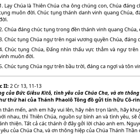
1. Lạy Chúa là Thiên Chúa cha ông chúng con, Chúa đáng ch
tụng muôn đời. Chúc tụng thánh danh vinh quang Chúa, đá
đời.
2. Chúa đáng chúc tụng trong đền thánh vinh quang Chúa, 
3. Chúc tụng Chúa ngự trên ngai vương quyền Chúa, đáng c
4. Chúc tụng Chúa, Ðấng nhìn thấu vực thẳm và ngự trên 
vinh muôn đời.
5. Chúc tụng Chúa ngự trên bầu trời, đáng ca ngợi và tôn v
 II:
2 Cr 13, 11-13
ng của Ðức Giêsu Kitô, tình yêu của Chúa Cha, và ơn thôn
thư thứ hai của Thánh Phaolô Tông đồ gửi tín hữu Cô-rin
 thân mến, anh em hãy vui lên, hãy nên trọn lành, hãy khu
với nhau, thì Thiên Chúa, nguồn sự bình an và tình yêu, s
ánh thiện. Tất cả các thánh ở đây gởi lời chào anh em. Nguy
h yêu của Chúa Cha, và ơn thông hiệp của Chúa Thánh Thần ở