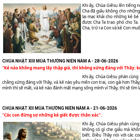
Khi ấy, Chúa Giêsu lên tiếng n
Cha đã giấu không cho những 
lại mạc khải cho những kẻ bé
được Cha Ta trao phó cho Ta. 
Cha, trừ ra Con và kẻ Con muố
CHÚA NHẬT XIII MÙA THƯỜNG NIÊN NĂM A - 28-06-2026
"Kẻ nào không mang lấy thập giá, thì không xứng đáng với Thầy; kẻ 
Khi ấy, Chúa Giêsu phán cùng
chẳng xứng đáng với Thầy, và kẻ nào yêu mến con trai, con gái hơn Thầy
mình thì sẽ mất, và kẻ nào đành mất mạng sống mình vì Thầy, thì sẽ tìm l
CHÚA NHẬT XII MÙA THƯỜNG NIÊN NĂM A - 21-06-2026
"Các con đừng sợ những kẻ giết được thân xác".
Khi ấy, Chúa Giêsu phán cùng
không có gì che giấu mà khôn
biết. Ðiều Thầy nói với các c