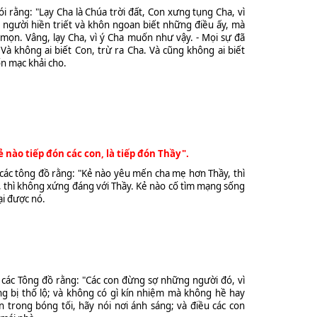
ói rằng: "Lạy Cha là Chúa trời đất, Con xưng tụng Cha, vì
người hiền triết và khôn ngoan biết những điều ấy, mà
 mọn. Vâng, lạy Cha, vì ý Cha muốn như vậy. - Mọi sự đã
Và không ai biết Con, trừ ra Cha. Và cũng không ai biết
n mạc khải cho.
nào tiếp đón các con, là tiếp đón Thầy".
 các tông đồ rằng: "Kẻ nào yêu mến cha mẹ hơn Thầy, thì
, thì không xứng đáng với Thầy. Kẻ nào cố tìm mạng sống
ại được nó.
 các Tông đồ rằng: "Các con đừng sợ những người đó, vì
g bị thố lộ; và không có gì kín nhiệm mà không hề hay
on trong bóng tối, hãy nói nơi ánh sáng; và điều các con