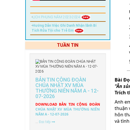
-
LỊCH PHỤNG NĂM 2023-2024
-
Hướng Dẫn Việc Ghi Danh Nhận lãnh Bí
Tích Rửa Tội cho Trẻ Em
TUẦN TIN
BẢN TIN CỘNG ĐOÀN
Bài Ðọc
CHÚA NHẬT XV MÙA
"Ân sủ
THƯỜNG NIÊN NĂM A - 12-
Trích 
07-2026
Anh em
DOWNLOAD BẢN TIN CỘNG ĐOÀN
thuận 
CHÚA NHẬT XV MÙA THƯỜNG NIÊN
hôn th
NĂM A - 12-07-2026
và tìn
...
Đọc tiếp