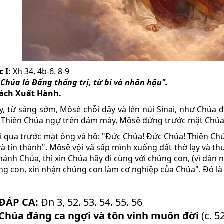
 I:
Xh 34, 4b-6. 8-9
 Chúa là Ðấng thống trị, từ bi và nhân hậu".
sách Xuất Hành.
y, từ sáng sớm, Môsê chỗi dậy và lên núi Sinai, như Chúa 
i Thiên Chúa ngự trên đám mây, Môsê đứng trước mặt Chúa
i qua trước mặt ông và hô: "Ðức Chúa! Ðức Chúa! Thiên Ch
và tín thành". Môsê vội vã sấp mình xuống đất thờ lạy và th
ánh Chúa, thì xin Chúa hãy đi cùng với chúng con, (vì dân n
úng con, xin nhận chúng con làm cơ nghiệp của Chúa". Ðó là 
ĐÁP CA:
Ðn 3, 52. 53. 54. 55. 56
Chúa đáng ca ngợi và tôn vinh muôn đời
(c. 5