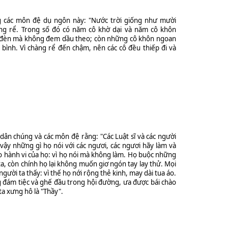
g các môn đệ dụ ngôn này: "Nước trời giống như mười
ng rể. Trong số đó có năm cô khờ dại và năm cô khôn
 đèn mà không đem dầu theo; còn những cô khôn ngoan
bình. Vì chàng rể đến chậm, nên các cô đều thiếp đi và
dân chúng và các môn đệ rằng: "Các Luật sĩ và các người
 vậy những gì họ nói với các ngươi, các ngươi hãy làm và
o hành vi của họ: vì họ nói mà không làm. Họ buộc những
ta, còn chính họ lại không muốn giơ ngón tay lay thử. Mọi
gười ta thấy: vì thế họ nới rộng thẻ kinh, may dài tua áo.
đám tiệc và ghế đầu trong hội đường, ưa được bái chào
a xưng hô là "Thầy".